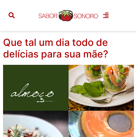
Categoria:
dia das
mães
Que tal um dia todo de
delícias para sua mãe?