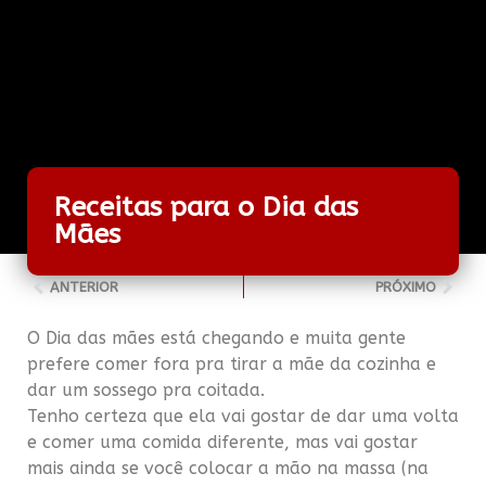
Receitas para o Dia das
Mães
ANTERIOR
PRÓXIMO
O Dia das mães está chegando e muita gente
prefere comer fora pra tirar a mãe da cozinha e
dar um sossego pra coitada.
Tenho certeza que ela vai gostar de dar uma volta
e comer uma comida diferente, mas vai gostar
mais ainda se você colocar a mão na massa (na