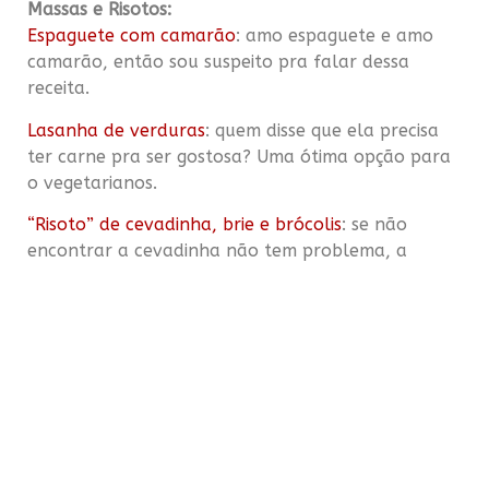
Massas e Risotos:
Espaguete com camarão
: amo espaguete e amo
camarão, então sou suspeito pra falar dessa
receita.
Lasanha de verduras
: quem disse que ela precisa
ter carne pra ser gostosa? Uma ótima opção para
o vegetarianos.
“Risoto” de cevadinha, brie e brócolis
: se não
encontrar a cevadinha não tem problema, a
combinação fica ótima com arroz também.
Carnes:
Escondidinho da Pri
: desafio vocês a fazer um
Escondinho mais gostoso que esse da minha
comadre!
Lombo recheado
: para a turma que gosta de carne