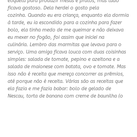
etiqueta para produzir mesas e pratos, mas tudo
ficava gostoso. Dela herdei o gosto pela
cozinha. Quando eu era criança, enquanto ela dormia
à tarde, eu ia escondido para a cozinha para fazer
bolo, ela tinha medo de me queimar e não deixava
eu mexer no fogão, foi assim que iniciei na
culinária. Lembro das marmitas que levava para o
serviço. Uma amiga ficava louca com duas coisinhas
simples: salada de tomate, pepino e azeitona e a
salada de maionese com batata, ovo e tomate. Mas
isso não é receita que mereça concorrer as prêmios,
até porque não é receita. Várias são as receitas que
ela fazia e me fazia babar: bolo de gelado de
Nescau, torta de banana com creme de baunilha (o
Edu Guedes até ensinou a receita na quinta feira),
mas o pudim de laranja, me marca, porque nem
sempre tínhamos dinheiro para comprar leite
condensado (naquela época, 1980 era caro e só
existia o Moça) e queríamos pudim. Vamos à