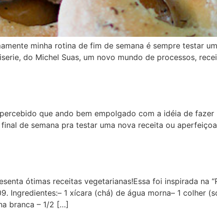
imamente minha rotina de fim de semana é sempre testar um
iserie, do Michel Suas, um novo mundo de processos, receit
ercebido que ando bem empolgado com a idéia de fazer pã
final de semana pra testar uma nova receita ou aperfeiçoar
enta ótimas receitas vegetarianas!Essa foi inspirada na “
. Ingredientes:– 1 xícara (chá) de água morna– 1 colher (s
ha branca – 1/2 […]