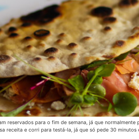
cam reservados para o fim de semana, já que normalmente
sa receita e corri para testá-la, já que só pede 30 minuto