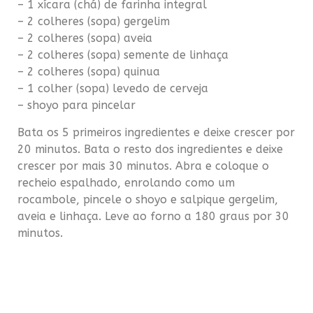
– 1 xícara (chá) de farinha integral
– 2 colheres (sopa)
gergelim
– 2 colheres (sopa) aveia
– 2 colheres (sopa) semente de linhaça
– 2 colheres (sopa)
quinua
– 1 colher (sopa) levedo de cerveja
–
shoyo
para pincelar
Bata os 5 primeiros ingredientes e deixe crescer por
20 minutos. Bata o resto dos ingredientes e deixe
crescer por mais 30 minutos. Abra e coloque o
recheio espalhado, enrolando como um
rocambole
, pincele o
shoyo
e salpique
gergelim
,
aveia e linhaça. Leve ao forno a 180 graus por 30
minutos.
Recheio
– 1 xícara de soja
texturizada
granulada
– 3 colheres (sopa)
shoyo