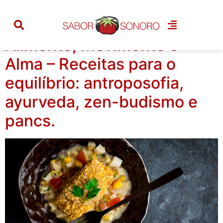
Categoria:
doces
Alimento, Movimento e
Alma – Receitas para o
equilíbrio: antroposofia,
ayurveda, zen-budismo e
pancs.