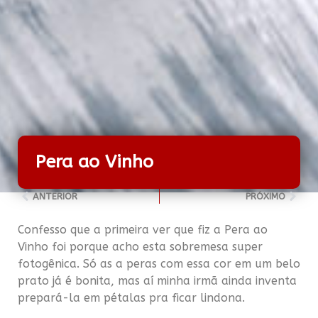
Pera ao Vinho
ANTERIOR
PRÓXIMO
Confesso que a primeira ver que fiz a Pera ao
Vinho foi porque acho esta sobremesa super
fotogênica. Só as a peras com essa cor em um belo
prato já é bonita, mas aí minha irmã ainda inventa
prepará-la em pétalas pra ficar lindona.