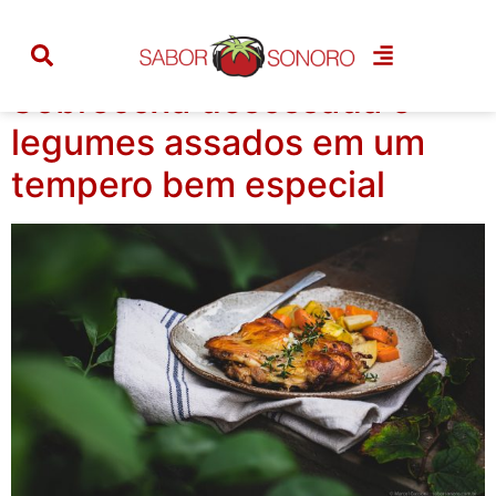
Categoria:
ao forno
Sobrecoxa desossada e
legumes assados em um
tempero bem especial