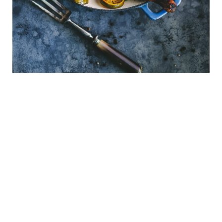
Frango assado em
tempero cítrico, mel
e gengibre
Ingredientes: