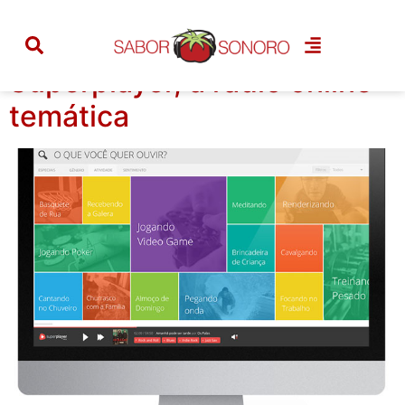
Tag:
trilha sonora
Superplayer, a rádio online
temática