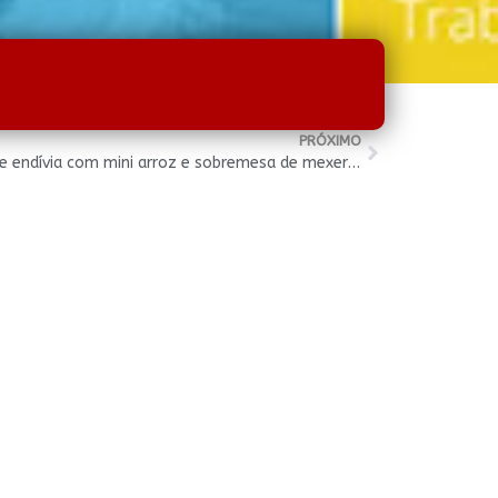
PRÓXIMO
A Cozinha da Alice – Barquinhos de endívia com mini arroz e sobremesa de mexerica