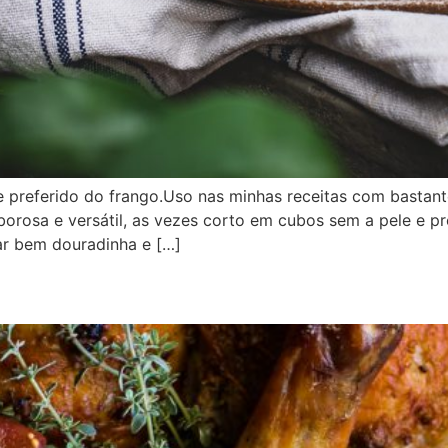
 preferido do frango.Uso nas minhas receitas com bastant
orosa e versátil, as vezes corto em cubos sem a pele e p
car bem douradinha e […]