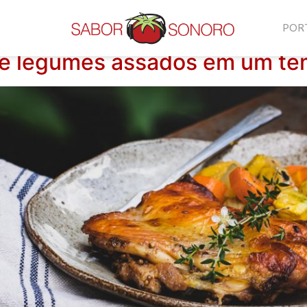
o
POR
e legumes assados em um te