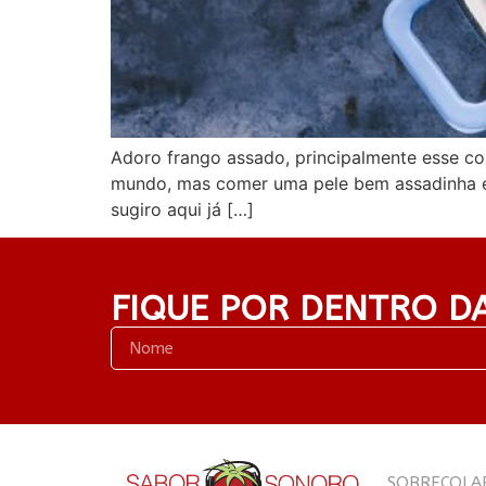
Adoro frango assado, principalmente esse cor
mundo, mas comer uma pele bem assadinha e
sugiro aqui já […]
FIQUE POR DENTRO D
SOBRE
COLA