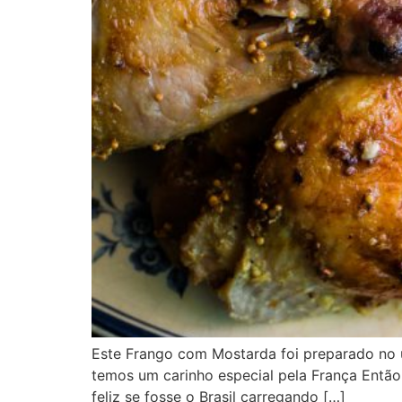
Este Frango com Mostarda foi preparado no úl
temos um carinho especial pela França Então
feliz se fosse o Brasil carregando […]