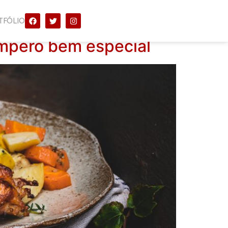
TFÓLIO
mpero bem especial