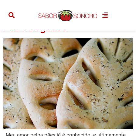
Tag:
fougasse
Pão Fougasse
. Meu amor pelos pães já é conhecido, e ultimamente