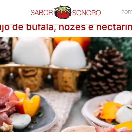
m de ano
POR
jo de búfala, nozes e nectari