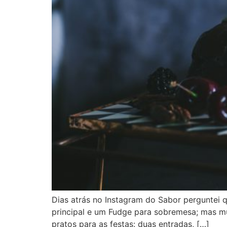
Dias atrás no Instagram do Sabor perguntei q
principal e um Fudge para sobremesa; mas mu
pratos para as festas: duas entradas, […]