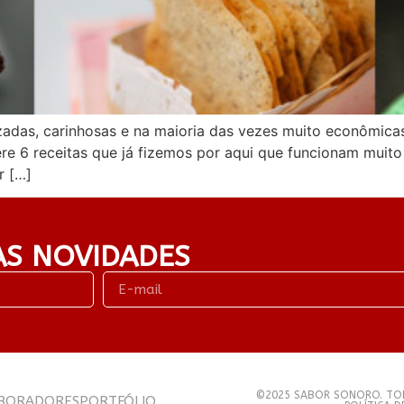
adas, carinhosas e na maioria das vezes muito econômicas
ere 6 receitas que já fizemos por aqui que funcionam muit
r […]
AS NOVIDADES
©2025 SABOR SONORO. TOD
BORADORES
PORTFÓLIO