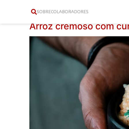
Tag:
curry
SOBRE
COLABORADORES
Arroz cremoso com cur