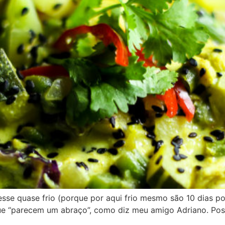
sse quase frio (porque por aqui frio mesmo são 10 dias po
ue “parecem um abraço”, como diz meu amigo Adriano. Post