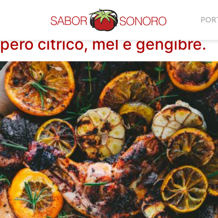
POR
ro cítrico, mel e gengibre.