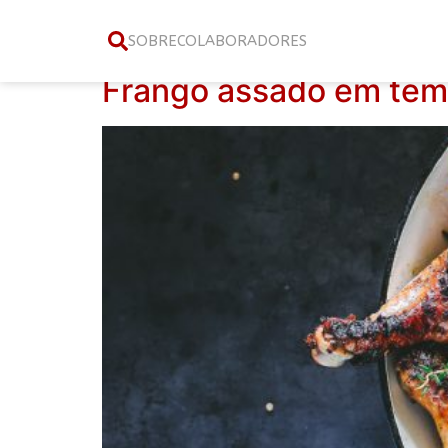
Tag:
coxa
SOBRE
COLABORADORES
Frango assado em tempe