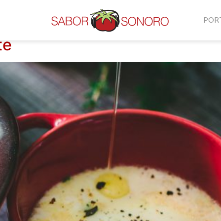
POR
te