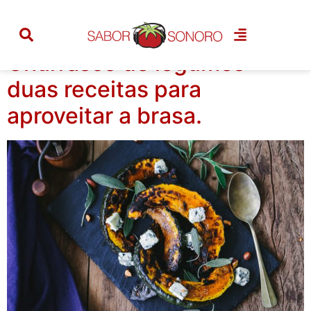
Tag:
beterraba
Churrasco de legumes –
duas receitas para
aproveitar a brasa.