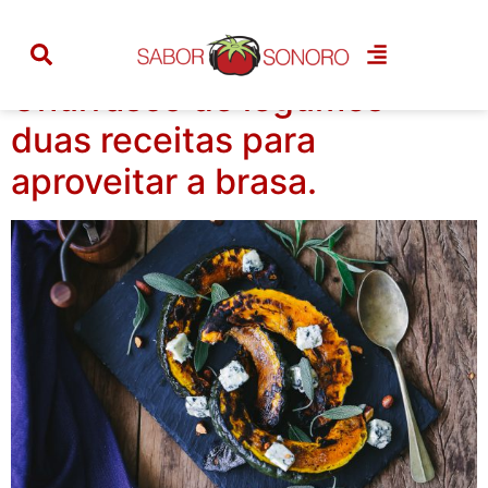
Tag:
babaganoush
Churrasco de legumes –
duas receitas para
aproveitar a brasa.