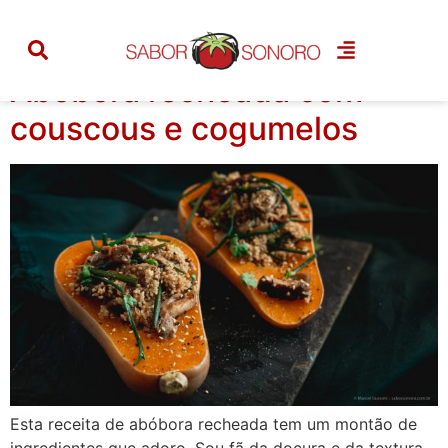
Categoria:
receita
Abóbora recheada com
couscous e cogumelos
Esta receita de abóbora recheada tem um montão de
ingredientes que adoro. Sou fã da doçura e da textura