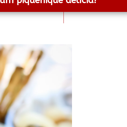
 um piquenique delícia!