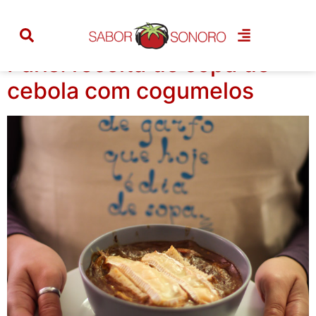
Categoria:
queijos
Paris: receita de sopa de
cebola com cogumelos