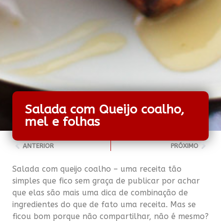
Salada com Queijo coalho,
mel e folhas
ANTERIOR
PRÓXIMO
Salada com queijo coalho – uma receita tão
simples que fico sem graça de publicar por achar
que elas são mais uma dica de combinação de
ingredientes do que de fato uma receita. Mas se
ficou bom porque não compartilhar, não é mesmo?