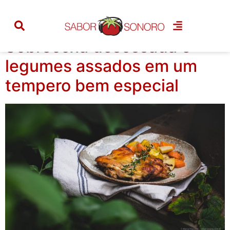
Categoria:
aves
Sobrecoxa desossada e
legumes assados em um
tempero bem especial