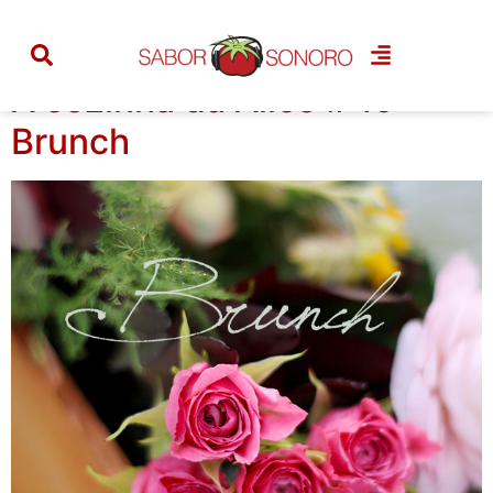
Categoria:
almoço
A cozinha da Alice # 19 –
Brunch