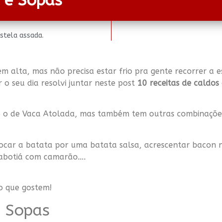
s e Sopas
stela assada.
m alta, mas não precisa estar frio pra gente recorrer a
r o seu dia resolvi juntar neste post
10 receitas de caldos
mo o de Vaca Atolada, mas também tem outras combinaçõe
ocar a batata por uma batata salsa, acrescentar bacon n
cabotiá com camarão….
ro que gostem!
e Sopas