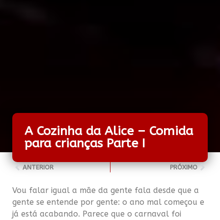
A Cozinha da Alice – Comida
para crianças Parte I
ANTERIOR
PRÓXIMO
Vou falar igual a mãe da gente fala desde que a
gente se entende por gente: o ano mal começou e
já está acabando. Parece que o carnaval foi