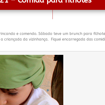
 21 – Comida para filhotes
o, brincando e comendo. Sábado teve um brunch para filh
a criançada da vizinhança. Fiquei encarregada das comid