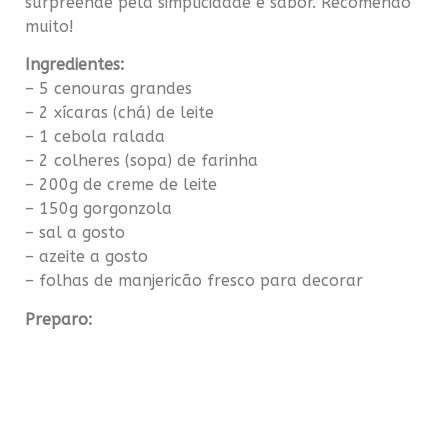
surpreende pela simplicidade e sabor. Recomendo
muito!
Ingredientes:
– 5 cenouras grandes
– 2 xícaras (chá) de leite
– 1 cebola ralada
– 2 colheres (sopa) de farinha
– 200g de creme de leite
– 150g gorgonzola
– sal a gosto
– azeite a gosto
– folhas de manjericão fresco para decorar
Preparo:
Usando um fatiador de legumes corte a cenoura
em fatias, depois corte cada fatia em tiras de
meio centímetro, em média. Refogue em uma
frigideira grande com um fio de azeite e sal até
ficar em um ponto de macarrão “al dente”.