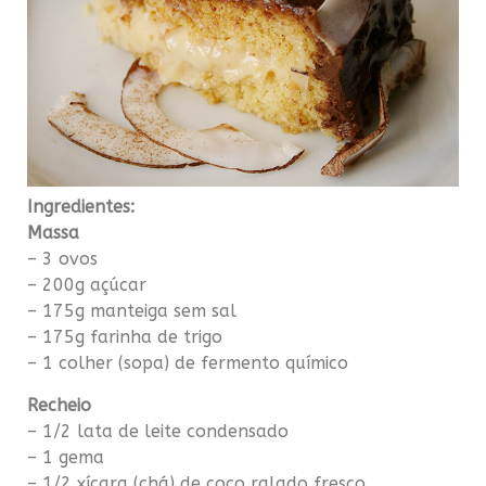
Ingredientes:
Massa
– 3 ovos
– 200g açúcar
– 175g manteiga sem sal
– 175g farinha de trigo
– 1 colher (sopa) de fermento químico
Recheio
– 1/2 lata de leite condensado
– 1 gema
– 1/2 xícara (chá) de coco ralado fresco