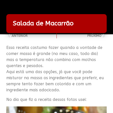
Salada de Macarrão
ANTERIOR
PRÓXIMO
Essa receita costumo fazer quando a vontade de
comer massa é grande (no meu caso, todo dia)
mas a temperatura não combina com molhos
quentes e pesados.
Aqui está uma das opções, já que você pode
misturar na massa os ingredientes que preferir, eu
sempre tento fazer bem colorido e com um
ingrediente mais adocicado.
No dia que fiz a receita dessas fotos usei: