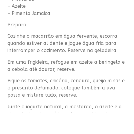
– Azeite
– Pimenta Jamaica
Preparo:
Cozinhe o macarrão em água fervente, escorra
quando estiver
al dente
e jogue água fria para
interromper o cozimento. Reserve na geladeira.
Em uma frigideira, refogue em azeite a beringela e
a cebola até dourar, reserve.
Pique os tomates, chicória, cenoura, queijo minas e
o presunto defumado, coloque também a uva
passa e misture tudo, reserve.
Junte o iogurte natural, a mostarda, o azeite e a
pimenta Jamaica moída na hora e misture bem.
Acerte o sal.
Em uma vasilha grande misture o macarrão, os