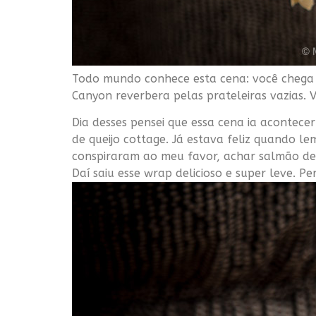
Todo mundo conhece esta cena: você chega 
Canyon reverbera pelas prateleiras vazias. 
Dia desses pensei que essa cena ia acontece
de queijo cottage. Já estava feliz quando l
conspiraram ao meu favor, achar salmão d
Daí saiu esse wrap delicioso e super leve. P