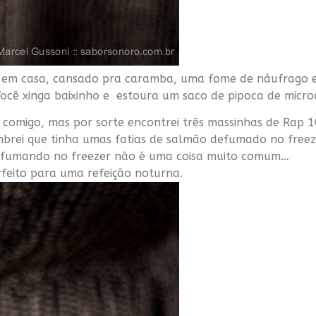
em casa, cansado pra caramba, uma fome de náufrago e 
Você xinga baixinho e estoura um saco de pipoca de micro
r comigo, mas por sorte encontrei três massinhas de Rap 
embrei que tinha umas fatias de salmão defumado no freeze
efumando no freezer não é uma coisa muito comum…
erfeito para uma refeição noturna.