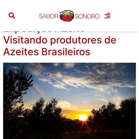
Tag:
viagens
Expedição Azeite –
Visitando produtores de
Azeites Brasileiros