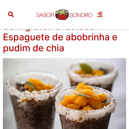
Tag:
sem glúten
Sem glúten e lactose:
Espaguete de abobrinha e
pudim de chia