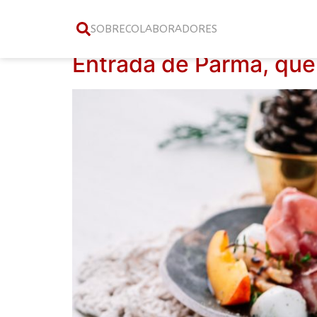
Tag:
reveillon
SOBRE
COLABORADORES
Entrada de Parma, quei