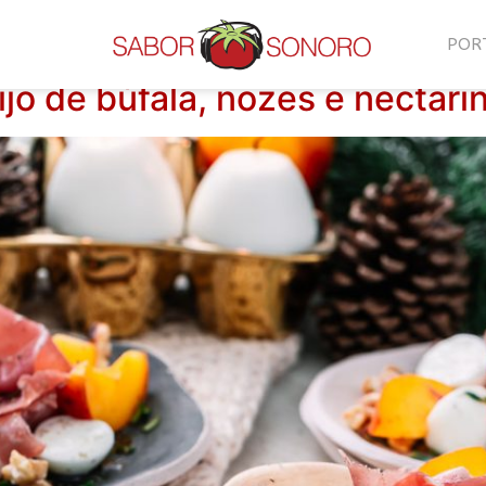
POR
jo de búfala, nozes e nectari