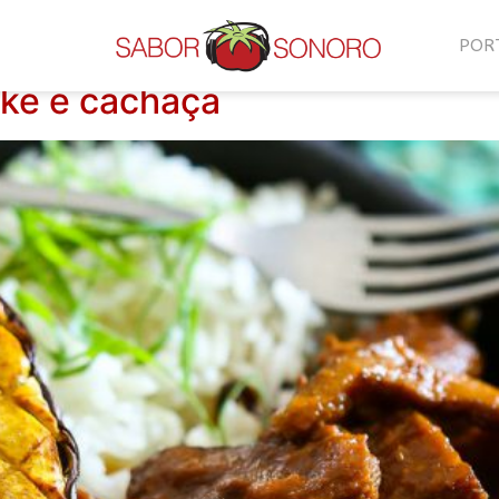
POR
ake e cachaça