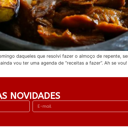
Domingo daqueles que resolvi fazer o almoço de repente, 
ainda vou ter uma agenda de “receitas a fazer”. Ah se vo
AS NOVIDADES