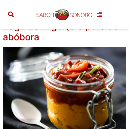
Tag:
ragu de linguiça
Ragu de linguiça e purê de
abóbora