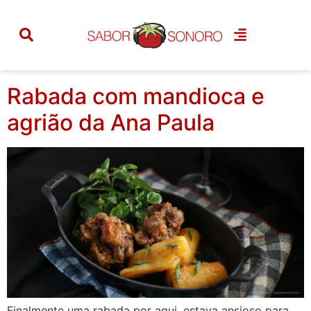
Tag:
pratos
tradicionais
Rabada com mandioca e
agrião da Ana Paula
Finalmente uma rabada por aqui, estava ansioso para