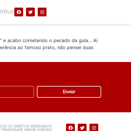
TFÓLIO
ngs” e acabo cometendo o pecado da gula… Aí
ferência ao famoso prato, não pensei duas
Enviar
OS OS DIREITOS RESERVADOS.
DE PRIVACIDADE SABOR SONORO.