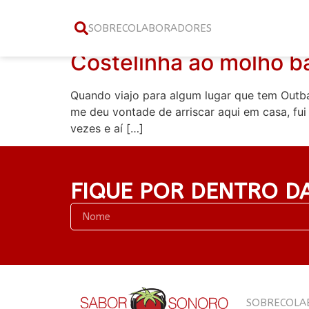
Tag:
outback
SOBRE
COLABORADORES
Costelinha ao molho b
Quando viajo para algum lugar que tem Outba
me deu vontade de arriscar aqui em casa, fu
vezes e aí […]
FIQUE POR DENTRO D
SOBRE
COLA