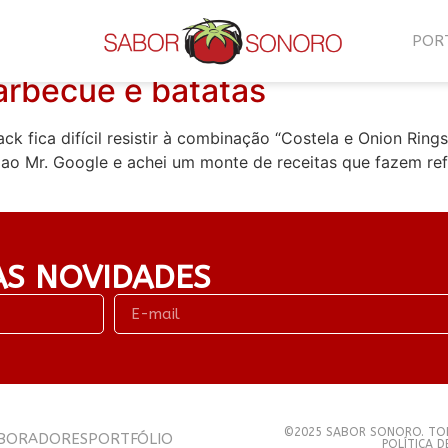
POR
arbecue e batatas
ck fica difícil resistir à combinação “Costela e Onion Ri
i ao Mr. Google e achei um monte de receitas que fazem re
AS NOVIDADES
©2025 SABOR SONORO. TOD
BORADORES
PORTFÓLIO
POLÍTICA 