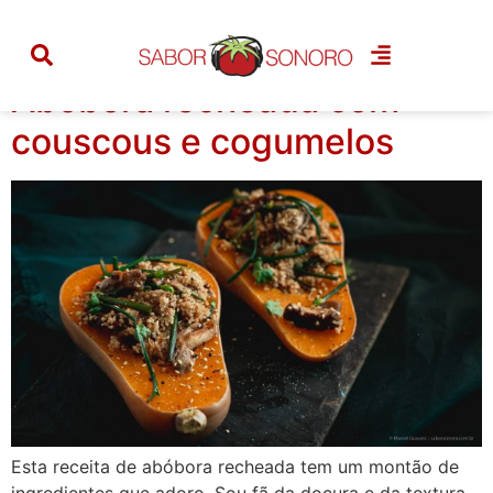
Tag:
nirá
Abóbora recheada com
couscous e cogumelos
Esta receita de abóbora recheada tem um montão de
ingredientes que adoro. Sou fã da doçura e da textura