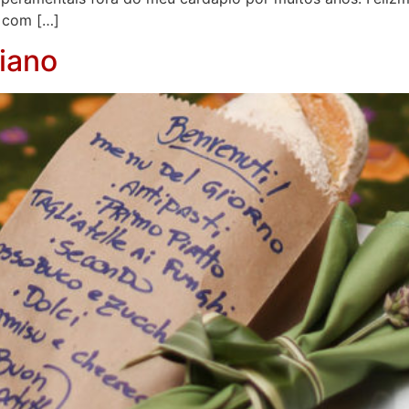
s com […]
liano