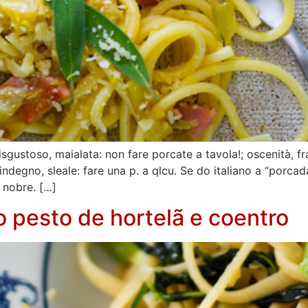
disgustoso, maialata: non fare porcate a tavola!; oscenità, fr
degno, sleale: fare una p. a qlcu. Se do italiano a “porca
nobre. […]
pesto de hortelã e coentro