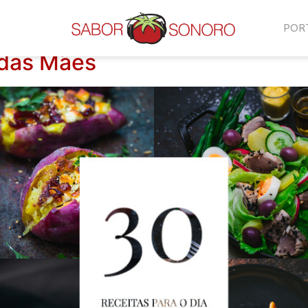
POR
 das Mães