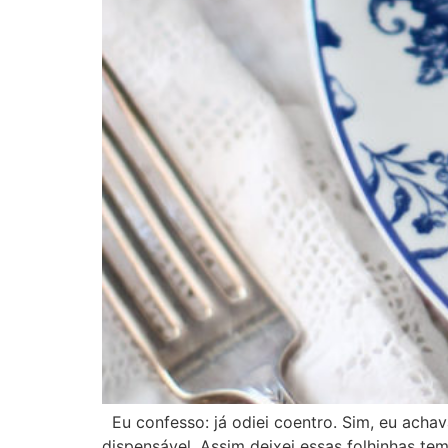
Eu confesso: já odiei coentro. Sim, eu acha
dispensável. Assim deixei essas folhinhas t