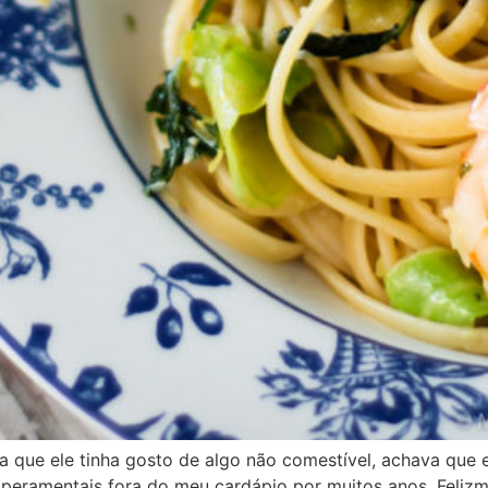
va que ele tinha gosto de algo não comestível, achava que
emperamentais fora do meu cardápio por muitos anos. Feliz