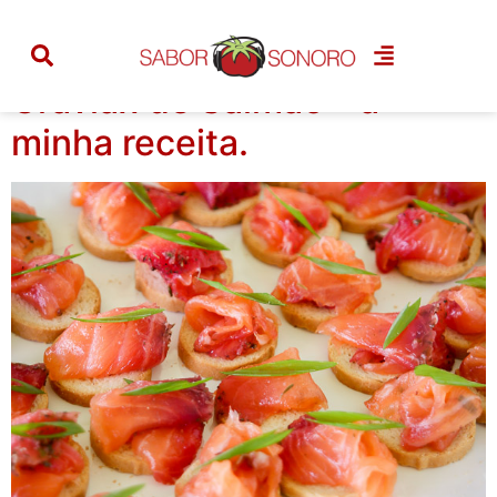
Tag:
gravlax
Gravlax de Salmão – a
minha receita.