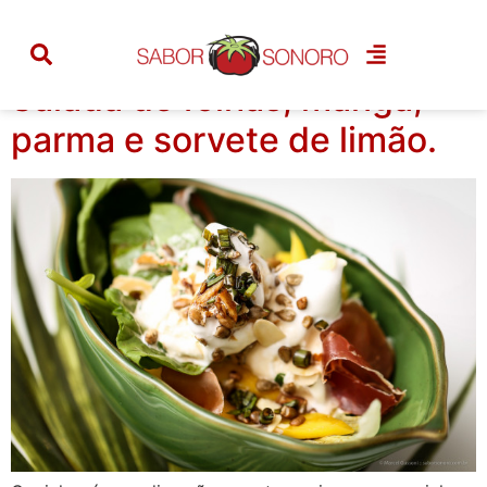
Tag:
girassol
Salada de folhas, manga,
parma e sorvete de limão.