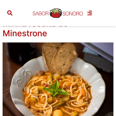
Tag:
cocina povera
Minha receita de
Minestrone