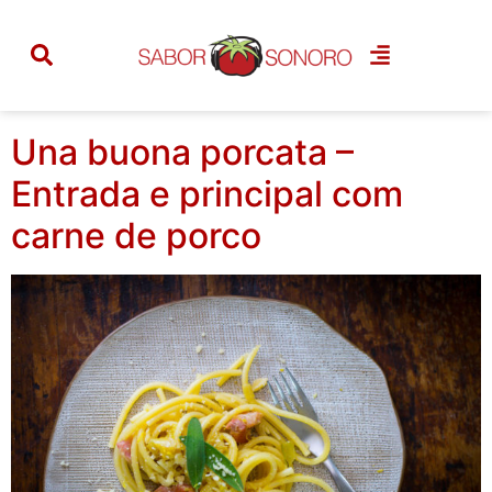
Tag:
ceramicas
artesanais
Una buona porcata –
Entrada e principal com
carne de porco