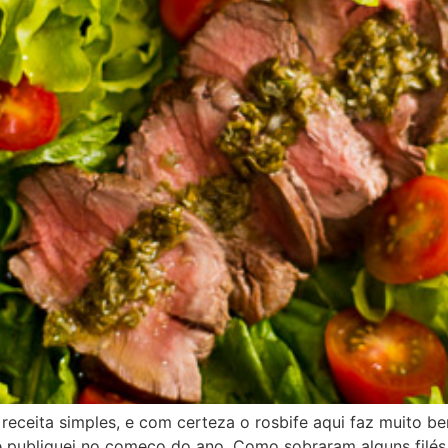
eceita simples, e com certeza o rosbife aqui faz muito bem
ue publiquei no começo do ano. Como sobraram alguns filés 