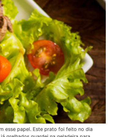
 esse papel. Este prato foi feito no dia
já grelhados guardei na geladeira para