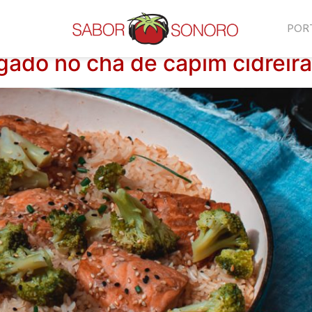
POR
gado no chá de capim cidreira