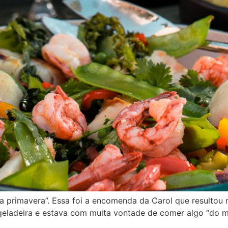
r a primavera”. Essa foi a encomenda da Carol que resulto
 geladeira e estava com muita vontade de comer algo “do ma