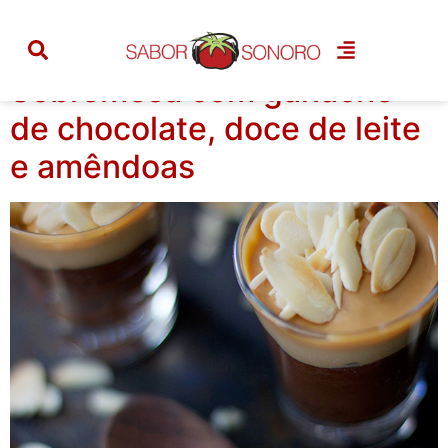
Tag:
amendoas
Sobremesa com ganache
de chocolate, doce de leite
e amêndoas