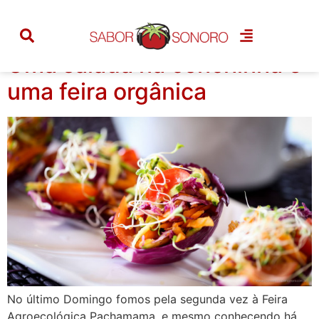
Tag:
abobrinha
Uma salada na conchinha e
uma feira orgânica
No último Domingo fomos pela segunda vez à Feira
Agroecológica Pachamama, e mesmo conhecendo há