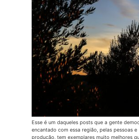
Esse é um daqueles posts que a gente demooor
encantado com essa região, pelas pessoas e pe
produção, tem exemplares muito melhores q